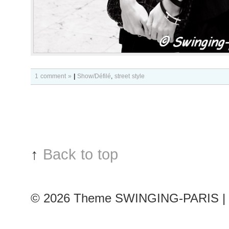
1 comment »
|
Show/Défilé
,
street style
↑
Back to top
© 2026
Theme SWINGING-PARIS | 