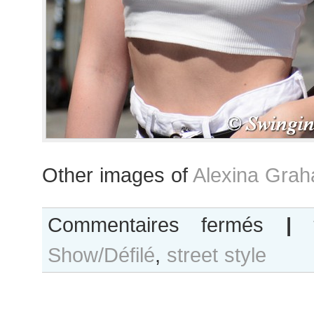
Other images of
Alexina Gra
sur
Commentaires fermés
|
Alexina
Show/Défilé
,
street style
Graham
after
Jean
Paul