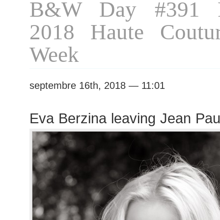
B&W Day #391 P
Gaultier
show
2018 Haute Coutur
Week
septembre 16th, 2018 — 11:01
Eva Berzina leaving Jean Pau