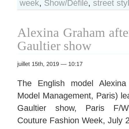
week
,
Show/Défilé
,
street sty
Day
#437
Paris
F/W
Alexina Graham afte
2019
Haute
Gaultier show
Couture
Fashion
Week
juillet 15th, 2019 — 10:17
The English model Alexina
Model Management, Paris) le
Gaultier show, Paris F/
Couture Fashion Week, July 