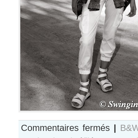
sur
Commentaires fermés
|
B&W
B&W