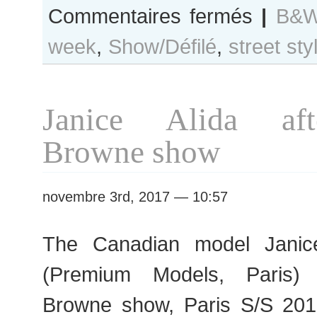
sur
Commentaires fermés
|
B&W
B&W
week
,
Show/Défilé
,
street sty
Day
#349
Paris
S/S
Janice Alida af
2018
RtW
Browne show
Fashion
Week
novembre 3rd, 2017 — 10:57
The Canadian model Janic
(Premium Models, Paris)
Browne show, Paris S/S 20