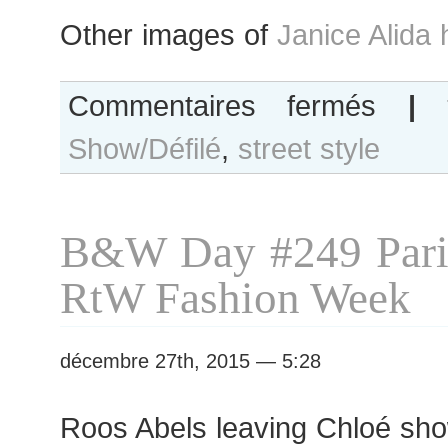
Other images of
Janice Alida 
sur
Commentaires fermés
|
Janice
Show/Défilé
,
street style
Alida
after
Thom
Browne
B&W Day #249 Pari
show
RtW Fashion Week
décembre 27th, 2015 — 5:28
Roos Abels leaving Chloé sh