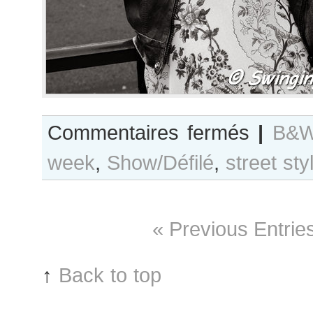
sur
Commentaires fermés
|
B&W
B&W
week
,
Show/Défilé
,
street sty
Day
#249
Paris
S/S
« Previous Entrie
2016
RtW
Fashion
↑
Back to top
Week