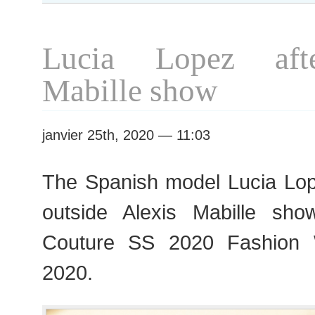
#463
Paris
S/S
Lucia Lopez aft
2020
Haute
Mabille show
Couture
Fashion
Week
janvier 25th, 2020 — 11:03
The Spanish model Lucia Lop
outside Alexis Mabille sho
Couture SS 2020 Fashion 
2020.