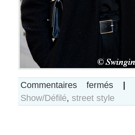
sur
Commentaires fermés
|
Lucia
Show/Défilé
,
street style
Lopez
after
Alexis
Mabille
show