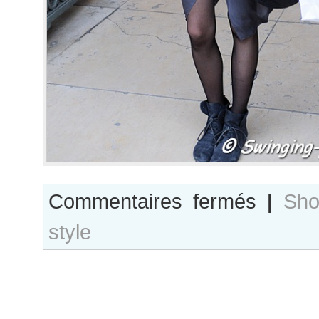
sur
Commentaires fermés
|
Sho
Marike
style
Le
Roux