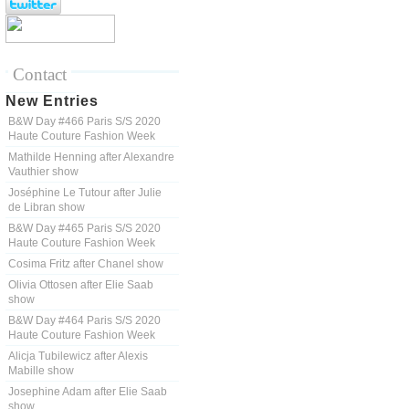
Contact
New Entries
B&W Day #466 Paris S/S 2020
Haute Couture Fashion Week
Mathilde Henning after Alexandre
Vauthier show
Joséphine Le Tutour after Julie
de Libran show
B&W Day #465 Paris S/S 2020
Haute Couture Fashion Week
Cosima Fritz after Chanel show
Olivia Ottosen after Elie Saab
show
B&W Day #464 Paris S/S 2020
Haute Couture Fashion Week
Alicja Tubilewicz after Alexis
Mabille show
Josephine Adam after Elie Saab
show