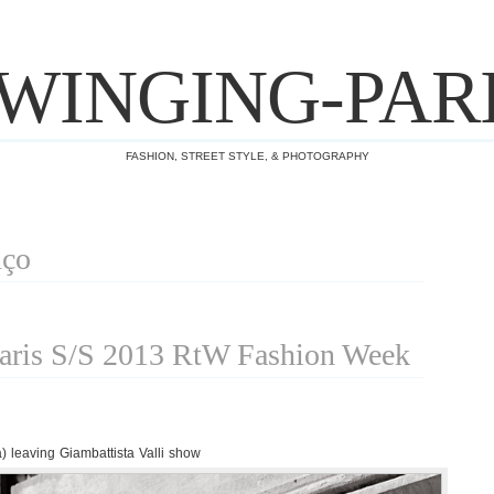
WINGING-PAR
FASHION, STREET STYLE, & PHOTOGRAPHY
nço
ris S/S 2013 RtW Fashion Week
leaving Giambattista Valli show