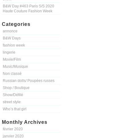
B&W Day #463 Paris S/S 2020
Haute Couture Fashion Week
Categories
annonce
B&W Days
fashion week
lingerie
Movie/Film
Music/Musique
Non classé
Russian dolls/ Poupées russes
Shop / Boutique
Show/Défilé
street style
Who’s that girl
Monthly Archives
février 2020
janvier 2020