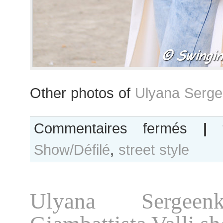
Other photos of
Ulyana Serge
sur
Commentaires fermés
|
Ulyana
Show/Défilé
,
street style
Sergeenko
after
Valentino
show
Ulyana Sergeen