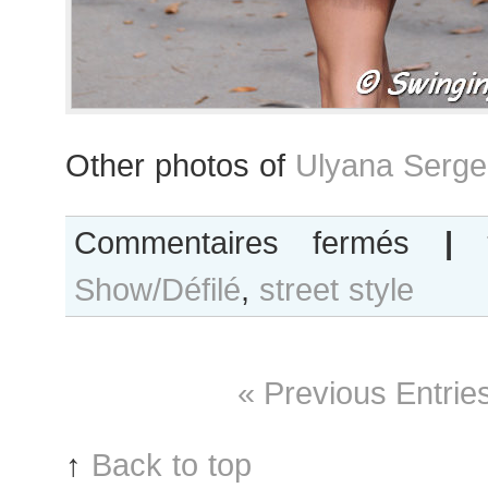
Other photos of
Ulyana Serge
sur
Commentaires fermés
|
Ulyana
Show/Défilé
,
street style
Sergeenko
after
Giambattista
Valli
« Previous Entrie
show
↑
Back to top