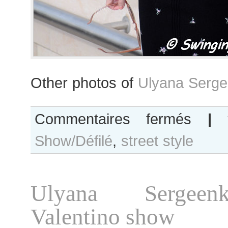
Other photos of
Ulyana Serge
sur
Commentaires fermés
|
Ulyana
Show/Défilé
,
street style
Sergeenko
after
Louis
Vuitton
Ulyana Sergeen
show
Valentino show