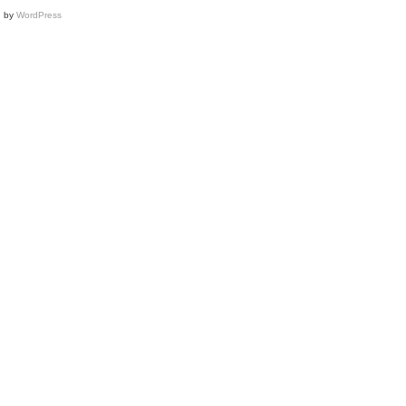
d by
WordPress