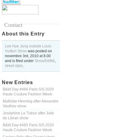
Contact
About this Entry
Lee Hye Jung outside Louis
Vuitton Show
was posted on
novembre 3rd, 2010
at
8.00
and is filed under
Show/Défilé
,
street style
..
New Entries
B&W Day #466 Paris S/S 2020
Haute Couture Fashion Week
Mathilde Henning after Alexandre
Vauthier show
Joséphine Le Tutour after Julie
de Libran show
B&W Day #465 Paris S/S 2020
Haute Couture Fashion Week