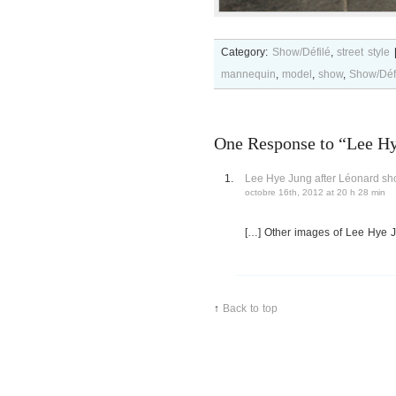
Category:
Show/Défilé
,
street style
mannequin
,
model
,
show
,
Show/Déf
One Response to “Lee Hy
Lee Hye Jung after Léonard 
octobre 16th, 2012 at 20 h 28 min
[…] Other images of Lee Hye J
↑
Back to top