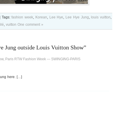
|
Tags:
fashion week
,
Korean
,
Lee Hye
,
Lee Hye Jung
,
louis vuitton
,
ilé
,
vuitton
One comment »
e Jung outside Louis Vuitton Show”
show, Paris RTW Fashion Week — SWINGING-PARIS
ung here. […]