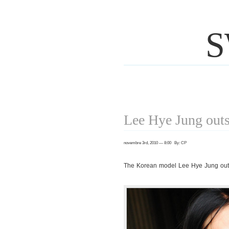
S
Lee Hye Jung out
novembre 3rd, 2010 — 8:00 By: CP
The Korean model Lee Hye Jung outs