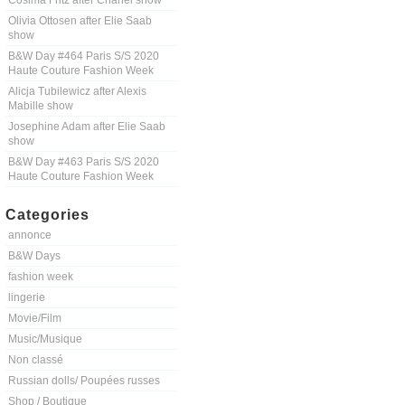
Cosima Fritz after Chanel show
Olivia Ottosen after Elie Saab
show
B&W Day #464 Paris S/S 2020
Haute Couture Fashion Week
Alicja Tubilewicz after Alexis
Mabille show
Josephine Adam after Elie Saab
show
B&W Day #463 Paris S/S 2020
Haute Couture Fashion Week
Categories
annonce
B&W Days
fashion week
lingerie
Movie/Film
Music/Musique
Non classé
Russian dolls/ Poupées russes
Shop / Boutique