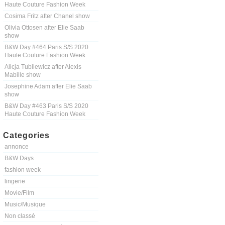
Haute Couture Fashion Week
Cosima Fritz after Chanel show
Olivia Ottosen after Elie Saab
show
B&W Day #464 Paris S/S 2020
Haute Couture Fashion Week
Alicja Tubilewicz after Alexis
Mabille show
Josephine Adam after Elie Saab
show
B&W Day #463 Paris S/S 2020
Haute Couture Fashion Week
Categories
annonce
B&W Days
fashion week
lingerie
Movie/Film
Music/Musique
Non classé