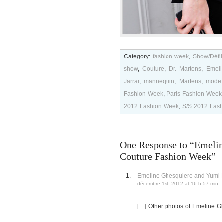
Category:
fashion week
,
Show/Défi
show
,
Couture
,
Dr. Martens
,
Emeli
Jarrar
,
mannequin
,
Martens
,
mode
Fashion Week
,
Paris Fashion Week
2012 Fashion Week
,
S/S 2012 Fas
One Response to “Emeline
Couture Fashion Week”
Emeline Ghesquiere and Yumi
décembre 1st, 2012 at 16 h 57 min
[…] Other photos of Emeline G