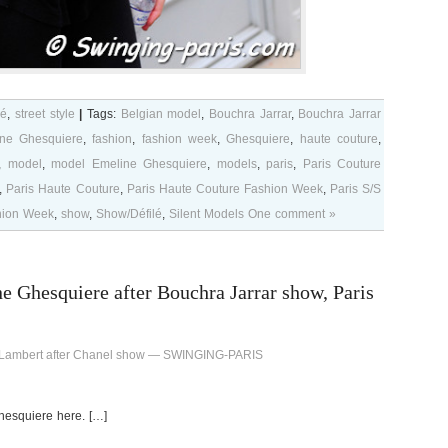
lé
,
street style
|
Tags:
Belgian model
,
Bouchra Jarrar
,
Bouchra Jarrar
ne Ghesquiere
,
fashion
,
fashion week
,
Ghesquiere
,
haute couture
,
,
model
,
model Emeline Ghesquiere
,
models
,
paris
,
Paris Couture
,
Paris Haute Couture
,
Paris Haute Couture Fashion Week
,
Paris S/S
hion Week
,
show
,
Show/Défilé
,
Silent Models
One comment »
 Ghesquiere after Bouchra Jarrar show, Paris
 Lambert after Chanel show — SWINGING-PARIS
hesquiere here. […]