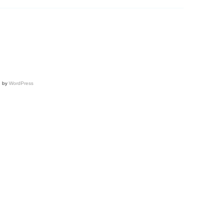
d by
WordPress