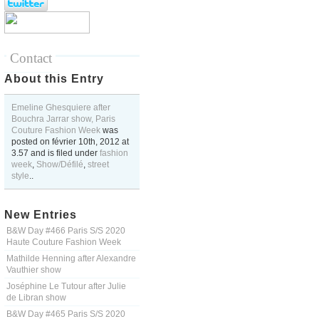
Contact
About this Entry
Emeline Ghesquiere after
Bouchra Jarrar show, Paris
Couture Fashion Week
was
posted on
février 10th, 2012
at
3.57
and is filed under
fashion
week
,
Show/Défilé
,
street
style
..
New Entries
B&W Day #466 Paris S/S 2020
Haute Couture Fashion Week
Mathilde Henning after Alexandre
Vauthier show
Joséphine Le Tutour after Julie
de Libran show
B&W Day #465 Paris S/S 2020