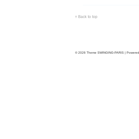
↑
Back to top
© 2026
Theme SWINGING-PARIS | Powere