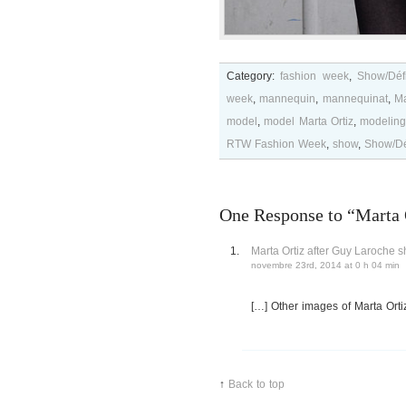
Category:
fashion week
,
Show/Déf
week
,
mannequin
,
mannequinat
,
Ma
model
,
model Marta Ortiz
,
modelin
RTW Fashion Week
,
show
,
Show/Dé
One Response to “Marta 
Marta Ortiz after Guy Laroch
novembre 23rd, 2014 at 0 h 04 min
[…] Other images of Marta Orti
↑
Back to top