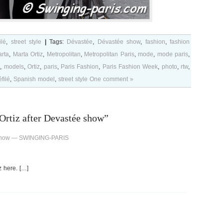
ilé
,
street style
|
Tags:
Dévastée
,
Dévastée show
,
fashion
,
fashion
rta
,
Marta Ortiz
,
Metropolitan
,
Metropolitan Paris
,
mode
,
mode paris
,
g
,
models
,
Ortiz
,
paris
,
Paris Fashion
,
Paris Fashion Week
,
photo
,
rtw
,
filé
,
Spanish model
,
street style
One comment »
Ortiz after Devastée show”
e show — SWINGING-PARIS
z here. […]