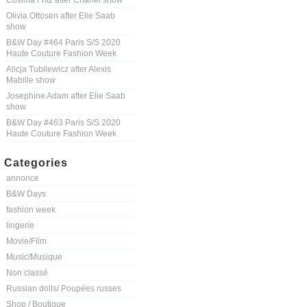
Cosima Fritz after Chanel show
Olivia Ottosen after Elie Saab
show
B&W Day #464 Paris S/S 2020
Haute Couture Fashion Week
Alicja Tubilewicz after Alexis
Mabille show
Josephine Adam after Elie Saab
show
B&W Day #463 Paris S/S 2020
Haute Couture Fashion Week
Categories
annonce
B&W Days
fashion week
lingerie
Movie/Film
Music/Musique
Non classé
Russian dolls/ Poupées russes
Shop / Boutique