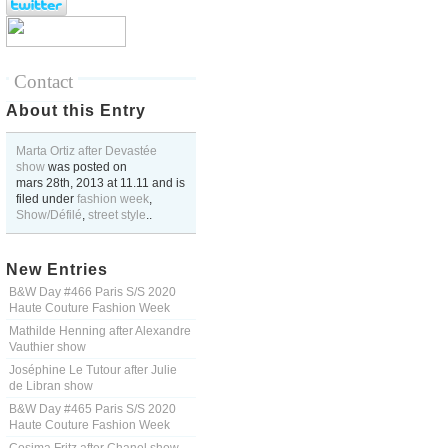
Contact
About this Entry
Marta Ortiz after Devastée
show
was posted on
mars 28th, 2013
at
11.11
and is
filed under
fashion week
,
Show/Défilé
,
street style
..
New Entries
B&W Day #466 Paris S/S 2020
Haute Couture Fashion Week
Mathilde Henning after Alexandre
Vauthier show
Joséphine Le Tutour after Julie
de Libran show
B&W Day #465 Paris S/S 2020
Haute Couture Fashion Week