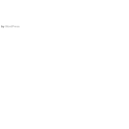
d by
WordPress