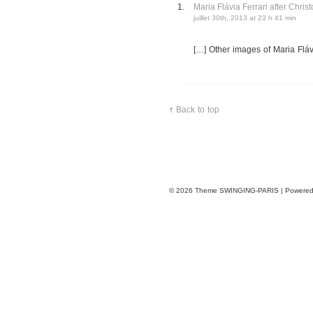
Maria Flávia Ferrari after Ch
juillet 30th, 2013 at 23 h 41 min
[…] Other images of Maria Fláv
↑
Back to top
© 2026
Theme SWINGING-PARIS | Powere