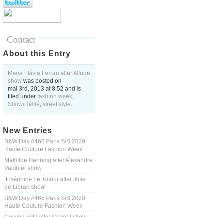
Contact
About this Entry
Maria Flávia Ferrari after Allude
show
was posted on
mai 3rd, 2013
at
8.52
and is
filed under
fashion week
,
Show/Défilé
,
street style
..
New Entries
B&W Day #466 Paris S/S 2020
Haute Couture Fashion Week
Mathilde Henning after Alexandre
Vauthier show
Joséphine Le Tutour after Julie
de Libran show
B&W Day #465 Paris S/S 2020
Haute Couture Fashion Week