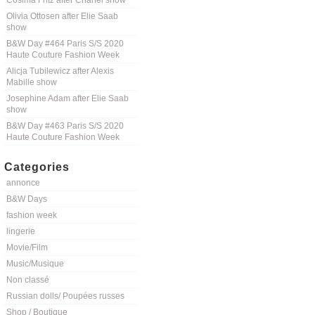
Cosima Fritz after Chanel show
Olivia Ottosen after Elie Saab
show
B&W Day #464 Paris S/S 2020
Haute Couture Fashion Week
Alicja Tubilewicz after Alexis
Mabille show
Josephine Adam after Elie Saab
show
B&W Day #463 Paris S/S 2020
Haute Couture Fashion Week
Categories
annonce
B&W Days
fashion week
lingerie
Movie/Film
Music/Musique
Non classé
Russian dolls/ Poupées russes
Shop / Boutique