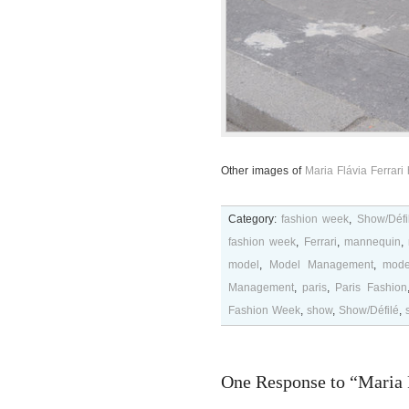
Other images of
Maria Flávia Ferrari
Category:
fashion week
,
Show/Défi
fashion week
,
Ferrari
,
mannequin
,
model
,
Model Management
,
mode
Management
,
paris
,
Paris Fashion
Fashion Week
,
show
,
Show/Défilé
,
One Response to “Maria F