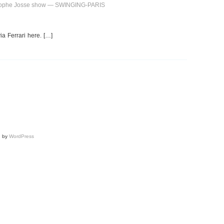
ristophe Josse show — SWINGING-PARIS
ia Ferrari here. […]
d by
WordPress