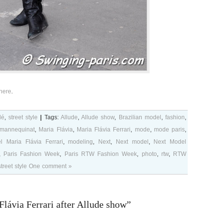
 here
.
lé
,
street style
|
Tags:
Allude
,
Allude show
,
Brazilian model
,
fashion
,
mannequinat
,
Maria Flávia
,
Maria Flávia Ferrari
,
mode
,
mode paris
,
l Maria Flávia Ferrari
,
modeling
,
Next
,
Next model
,
Next Model
,
Paris Fashion Week
,
Paris RTW Fashion Week
,
photo
,
rtw
,
RTW
street style
One comment »
lávia Ferrari after Allude show”