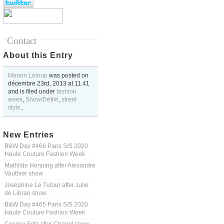
Contact
About this Entry
Manon Leloup
was posted on
décembre 23rd, 2013
at
11.41
and is filed under
fashion
week
,
Show/Défilé
,
street
style
..
New Entries
B&W Day #466 Paris S/S 2020
Haute Couture Fashion Week
Mathilde Henning after Alexandre
Vauthier show
Joséphine Le Tutour after Julie
de Libran show
B&W Day #465 Paris S/S 2020
Haute Couture Fashion Week