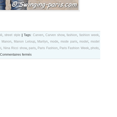
lé
,
street style
|
Tags:
Carven
,
Carven show
,
fashion
,
fashion week
,
,
Manon
,
Manon Leloup
,
Marilyn
,
mode
,
mode paris
,
model
,
model
i
,
Nina Ricci show
,
paris
,
Paris Fashion
,
Paris Fashion Week
,
photo
,
sur
Commentaires fermés
Manon
Leloup