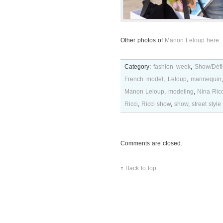
Other photos of
Manon Leloup here
.
Category:
fashion week
,
Show/Défi
French model
,
Leloup
,
mannequin
Manon Leloup
,
modeling
,
Nina Ricc
Ricci
,
Ricci show
,
show
,
street style
Comments are closed.
↑
Back to top