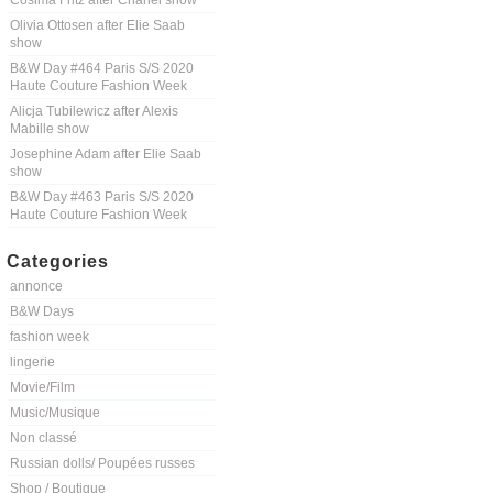
Cosima Fritz after Chanel show
Olivia Ottosen after Elie Saab
show
B&W Day #464 Paris S/S 2020
Haute Couture Fashion Week
Alicja Tubilewicz after Alexis
Mabille show
Josephine Adam after Elie Saab
show
B&W Day #463 Paris S/S 2020
Haute Couture Fashion Week
Categories
annonce
B&W Days
fashion week
lingerie
Movie/Film
Music/Musique
Non classé
Russian dolls/ Poupées russes
Shop / Boutique