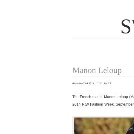
S
Manon Leloup
décembre 23rd, 2013 — 11:41 By: CP
The French model Manon Leloup (Maril
2014 RtW Fashion Week, September