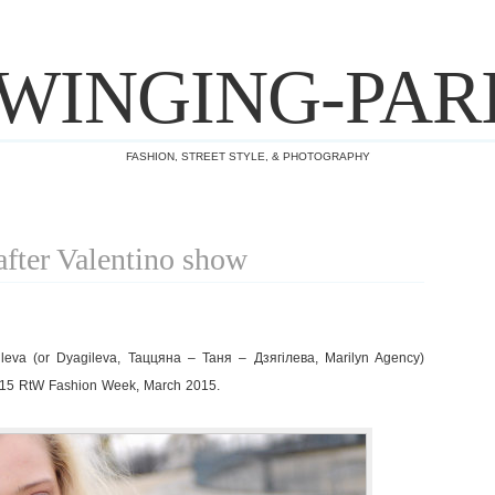
WINGING-PAR
FASHION, STREET STYLE, & PHOTOGRAPHY
after Valentino show
leva (or Dyagileva, Таццяна – Таня – Дзягілева, Marilyn Agency)
2015 RtW Fashion Week, March 2015.