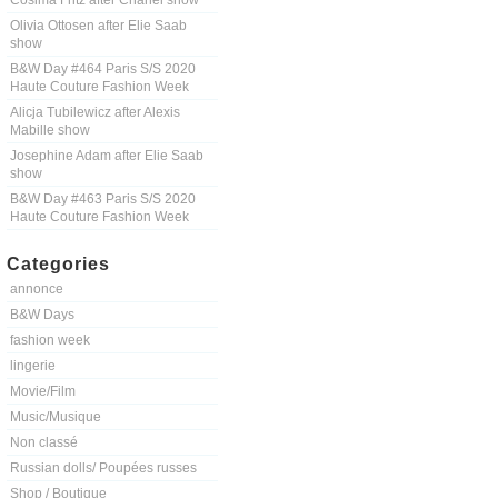
Cosima Fritz after Chanel show
Olivia Ottosen after Elie Saab
show
B&W Day #464 Paris S/S 2020
Haute Couture Fashion Week
Alicja Tubilewicz after Alexis
Mabille show
Josephine Adam after Elie Saab
show
B&W Day #463 Paris S/S 2020
Haute Couture Fashion Week
Categories
annonce
B&W Days
fashion week
lingerie
Movie/Film
Music/Musique
Non classé
Russian dolls/ Poupées russes
Shop / Boutique