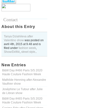
Contact
About this Entry
Tanya Dziahileva after
Valentino show
was posted on
avril 4th, 2015
at
9.48
and is
filed under
fashion week
,
Show/Défilé
,
street style
..
New Entries
B&W Day #466 Paris S/S 2020
Haute Couture Fashion Week
Mathilde Henning after Alexandre
Vauthier show
Joséphine Le Tutour after Julie
de Libran show
B&W Day #465 Paris S/S 2020
Haute Couture Fashion Week