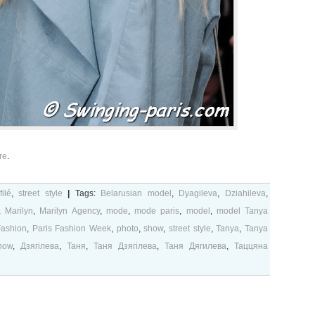
re
.
ilé
,
street style
|
Tags:
Belarusian model
,
Dyagileva
,
Dziahileva
,
,
Marilyn
,
Marilyn Agency
,
mode
,
mode paris
,
model
,
model Tanya
Fashion
,
Paris Fashion Week
,
photo
,
show
,
street style
,
Tanya
,
Tanya
how
,
Дзягілева
,
Таня
,
Таня Дзягілева
,
Таня Дягилева
,
Таццяна