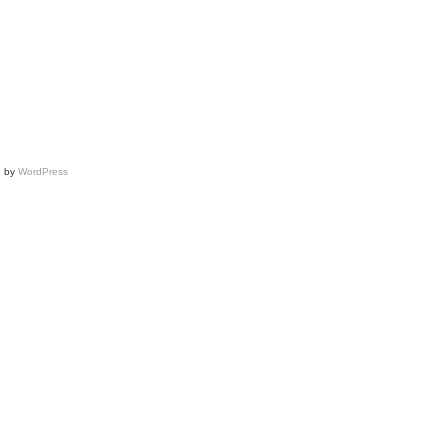
d by
WordPress