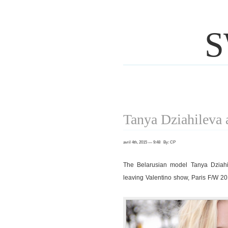
S
Tanya Dziahileva 
avril 4th, 2015 — 9:48 By: CP
The Belarusian model Tanya Dziahi
leaving Valentino show, Paris F/W 