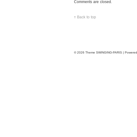
after
Comments are closed.
Valentino
show
↑
Back to top
© 2026
Theme SWINGING-PARIS | Powere