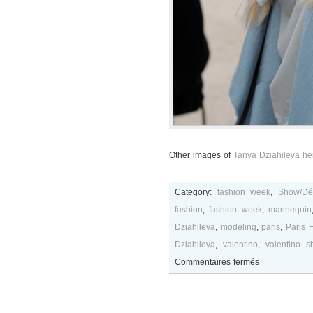
Other images of
Tanya Dziahileva he
Category:
fashion week
,
Show/Déf
fashion
,
fashion week
,
mannequin
Dziahileva
,
modeling
,
paris
,
Paris 
Dziahileva
,
valentino
,
valentino s
sur
Commentaires fermés
Tanya
Dziahileva