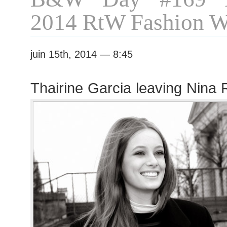
Moncler
2014 RtW Fashion 
Gamme
Rouge
show
juin 15th, 2014 — 8:45
Thairine Garcia leaving Nina 