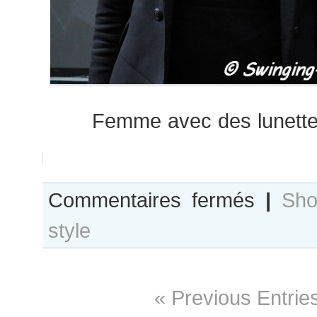
Femme avec des lunettes
sur
Commentaires fermés
|
Sho
Good
style
Day
Sunshine
#1
« Previous Entrie