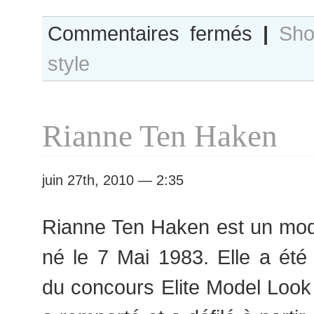
sur
Commentaires fermés
|
Sho
Jeune
style
femme
au
manteau
couleur
Rianne Ten Haken
parme
juin 27th, 2010 — 2:35
Rianne Ten Haken est un mod
né le 7 Mai 1983. Elle a été
du concours Elite Model Look