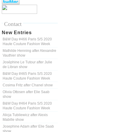
Contact
New Entries
B&W Day #466 Paris S/S 2020
Haute Couture Fashion Week
Mathilde Henning after Alexandre
Vauthier show
Joséphine Le Tutour after Julie
de Libran show
B&W Day #465 Paris S/S 2020
Haute Couture Fashion Week
Cosima Fritz after Chanel show
Olivia Ottosen after Elie Saab
show
B&W Day #464 Paris S/S 2020
Haute Couture Fashion Week
Alicja Tubilewicz after Alexis
Mabille show
Josephine Adam after Elie Saab
show