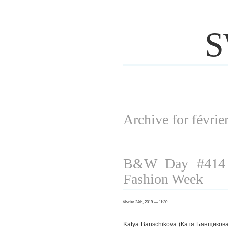
S
Archive for févrie
B&W Day #414 P
Fashion Week
février 24th, 2019 — 11:30
Katya Banschikova (Катя Банщикова