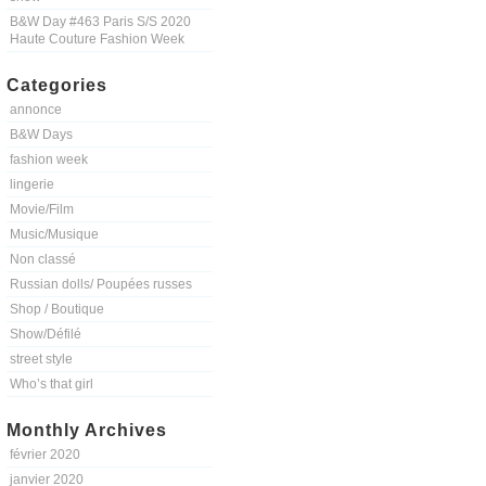
B&W Day #463 Paris S/S 2020
Haute Couture Fashion Week
Categories
annonce
B&W Days
fashion week
lingerie
Movie/Film
Music/Musique
Non classé
Russian dolls/ Poupées russes
Shop / Boutique
Show/Défilé
street style
Who’s that girl
Monthly Archives
février 2020
janvier 2020