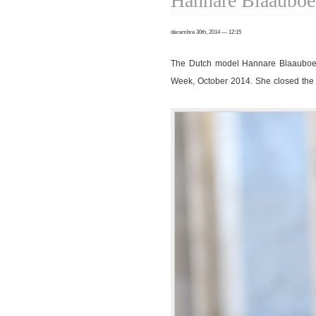
Hannare Blaauboe
Léonard
show
décembre 30th, 2014 — 12:15
The Dutch model Hannare Blaauboer
Week, October 2014. She closed the