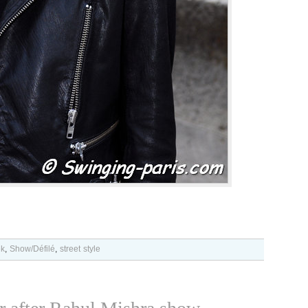
ek
,
Show/Défilé
,
street style