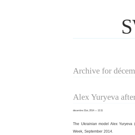
S
Archive for déce
Alex Yuryeva afte
décembre 31st, 2014 — 12:11
The Ukrainian model Alex Yuryeva 
Week, September 2014.