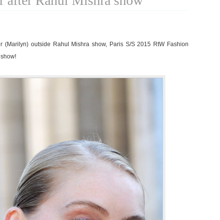
r after Rahul Mishra show
 (Marilyn) outside Rahul Mishra show, Paris S/S 2015 RtW Fashion
 show!