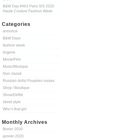
B&W Day #463 Paris S/S 2020
Haute Couture Fashion Week
Categories
annonce
B&W Days
fashion week
lingerie
Movie/Film
Music/Musique
Non classé
Russian dolls/ Poupées russes
Shop / Boutique
Show/Défilé
street style
Who’s that girl
Monthly Archives
février 2020
janvier 2020