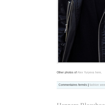
Other photos of
Alex Yuryeva here
.
sur
Commentaires fermés
|
fashion we
Alex
Yuryeva
after