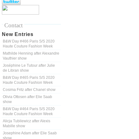
Contact
New Entries
B&W Day #466 Paris S/S 2020
Haute Couture Fashion Week
Mathilde Henning after Alexandre
Vauthier show
Joséphine Le Tutour after Julie
de Libran show
B&W Day #465 Paris S/S 2020
Haute Couture Fashion Week
Cosima Fritz after Chanel show
Olivia Ottosen after Elie Saab
show
B&W Day #464 Paris S/S 2020
Haute Couture Fashion Week
Alicja Tubilewicz after Alexis
Mabille show
Josephine Adam after Elie Saab
show