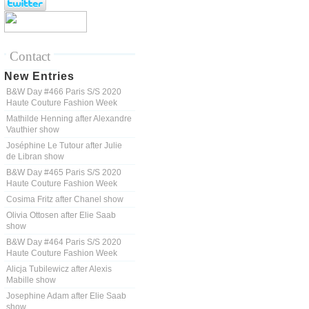
Contact
New Entries
B&W Day #466 Paris S/S 2020
Haute Couture Fashion Week
Mathilde Henning after Alexandre
Vauthier show
Joséphine Le Tutour after Julie
de Libran show
B&W Day #465 Paris S/S 2020
Haute Couture Fashion Week
Cosima Fritz after Chanel show
Olivia Ottosen after Elie Saab
show
B&W Day #464 Paris S/S 2020
Haute Couture Fashion Week
Alicja Tubilewicz after Alexis
Mabille show
Josephine Adam after Elie Saab
show