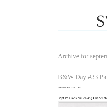
S
Archive for septe
B&W Day #33 Par
septembre 26th, 2011 — 5:16
Baptiste Giabiconi leaving Chanel s