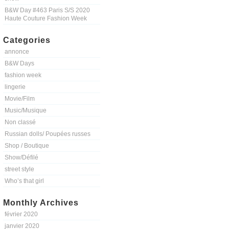
B&W Day #463 Paris S/S 2020
Haute Couture Fashion Week
Categories
annonce
B&W Days
fashion week
lingerie
Movie/Film
Music/Musique
Non classé
Russian dolls/ Poupées russes
Shop / Boutique
Show/Défilé
street style
Who’s that girl
Monthly Archives
février 2020
janvier 2020