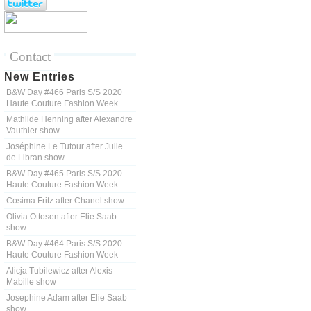
Contact
New Entries
B&W Day #466 Paris S/S 2020
Haute Couture Fashion Week
Mathilde Henning after Alexandre
Vauthier show
Joséphine Le Tutour after Julie
de Libran show
B&W Day #465 Paris S/S 2020
Haute Couture Fashion Week
Cosima Fritz after Chanel show
Olivia Ottosen after Elie Saab
show
B&W Day #464 Paris S/S 2020
Haute Couture Fashion Week
Alicja Tubilewicz after Alexis
Mabille show
Josephine Adam after Elie Saab
show