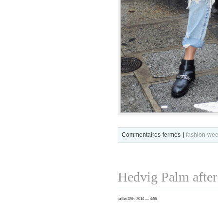
sur
Commentaires fermés
|
fashion we
Blanca
Padilla
after
Hedvig Palm after
Valentino
show
juillet 28th, 2014 — 4:55