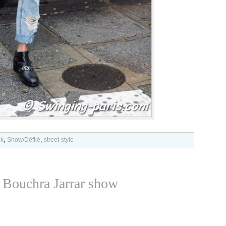
ek
,
Show/Défilé
,
street style
 Bouchra Jarrar show