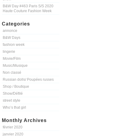
B&W Day #463 Paris S/S 2020
Haute Couture Fashion Week
Categories
annonce
B&W Days
fashion week
lingerie
Movie/Film
Music/Musique
Non classé
Russian dolls/ Poupées russes
Shop / Boutique
Show/Défilé
street style
Who’s that girl
Monthly Archives
février 2020
janvier 2020