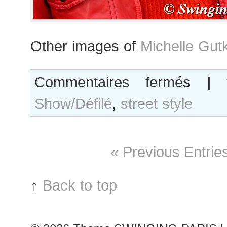
Other images of
Michelle Gut
sur
Commentaires fermés
|
Michelle
Show/Défilé
,
street style
Gutknecht
after
Chanel
show
« Previous Entrie
↑
Back to top