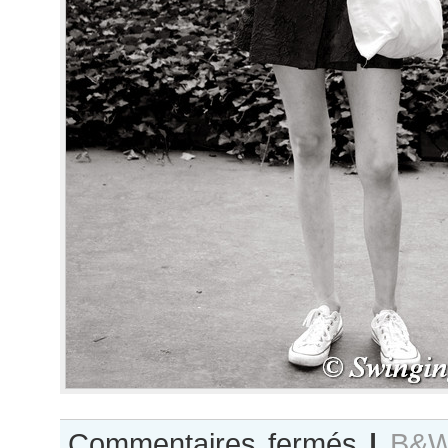
sur
Commentaires fermés
|
B&W