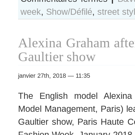
B&W
week
,
Show/Défilé
,
street sty
Day
#358
Paris
S/S
Alexina Graham afte
2018
RtW
Gaultier show
Fashion
Week
janvier 27th, 2018 — 11:35
The English model Alexina
Model Management, Paris) le
Gaultier show, Paris Haute 
Fashion Week, January 2018.