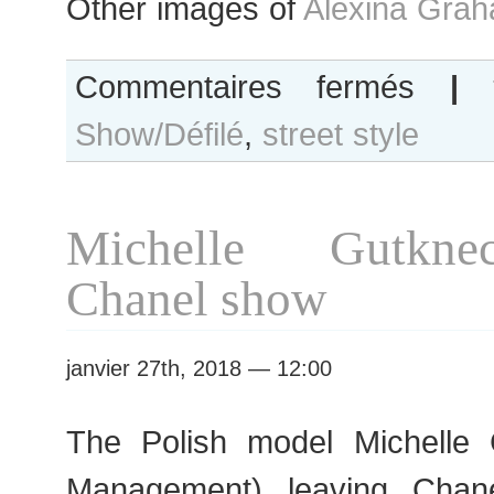
Other images of
Alexina Gra
sur
Commentaires fermés
|
Alexina
Show/Défilé
,
street style
Graham
after
Jean
Paul
Michelle Gutkne
Gaultier
show
Chanel show
janvier 27th, 2018 — 12:00
The Polish model Michelle 
Management) leaving Chan