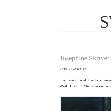
S
Josephine Skrive
août 16th, 2011 — 3:40 By: CP
The Danish model Josephine Skriver
Week, July 2011. She is working with