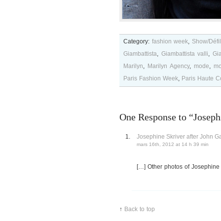
Category:
fashion week
,
Show/Défi
Giambattista
,
Giambattista valli
,
Gia
Marilyn
,
Marilyn Agency
,
mode
,
mo
Paris Fashion Week
,
Paris Haute C
One Response to “Joseph
Josephine Skriver after John
mars 16th, 2012 at 14 h 39 min
[…] Other photos of Josephine 
↑
Back to top