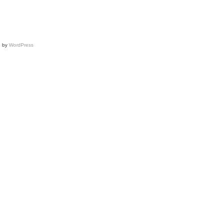
d by
WordPress