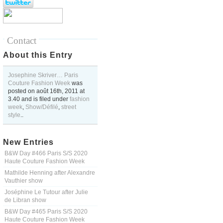
Contact
About this Entry
Josephine Skriver… Paris
Couture Fashion Week
was
posted on
août 16th, 2011
at
3.40
and is filed under
fashion
week
,
Show/Défilé
,
street
style
..
New Entries
B&W Day #466 Paris S/S 2020
Haute Couture Fashion Week
Mathilde Henning after Alexandre
Vauthier show
Joséphine Le Tutour after Julie
de Libran show
B&W Day #465 Paris S/S 2020
Haute Couture Fashion Week