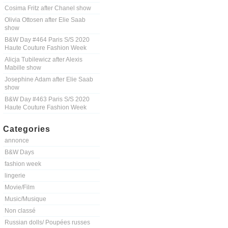
Cosima Fritz after Chanel show
Olivia Ottosen after Elie Saab
show
B&W Day #464 Paris S/S 2020
Haute Couture Fashion Week
Alicja Tubilewicz after Alexis
Mabille show
Josephine Adam after Elie Saab
show
B&W Day #463 Paris S/S 2020
Haute Couture Fashion Week
Categories
annonce
B&W Days
fashion week
lingerie
Movie/Film
Music/Musique
Non classé
Russian dolls/ Poupées russes