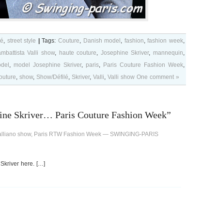
lé
,
street style
|
Tags:
Couture
,
Danish model
,
fashion
,
fashion week
,
mbattista Valli show
,
haute couture
,
Josephine Skriver
,
mannequin
,
del
,
model Josephine Skriver
,
paris
,
Paris Couture Fashion Week
,
outure
,
show
,
Show/Défilé
,
Skriver
,
Valli
,
Valli show
One comment »
ine Skriver… Paris Couture Fashion Week”
 Galliano show, Paris RTW Fashion Week — SWINGING-PARIS
Skriver here. […]