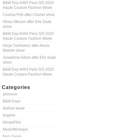
B&W Day #465 Paris S/S 2020
Haute Couture Fashion Week
Cosima Fritz after Chanel show
Olivia Ottosen after Elie Saab
show
B&W Day #464 Paris S/S 2020
Haute Couture Fashion Week
Alicja Tubilewicz after Alexis
Mabille show
Josephine Adam after Elie Saab
show
B&W Day #463 Paris S/S 2020
Haute Couture Fashion Week
Categories
annonce
B&W Days
fashion week
lingerie
Movie/Film
Music/Musique
Non classé