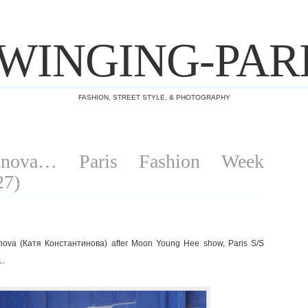
WINGING-PAR
FASHION, STREET STYLE, & PHOTOGRAPHY
tinova… Paris Fashion Week
27)
nova (Катя Константинова) after Moon Young Hee show, Paris S/S
.