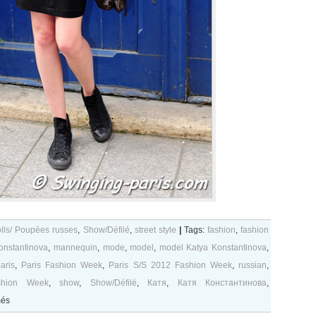
lls/ Poupées russes
,
Show/Défilé
,
street style
|
Tags:
fashion
,
fashion
onstantinova
,
mannequin
,
mode
,
model
,
model Katya Konstantinova
,
aris
,
Paris Fashion Week
,
Paris S/S 2012 Fashion Week
,
russian
,
shion Week
,
show
,
Show/Défilé
,
Катя
,
Катя Константинова
,
sur
més