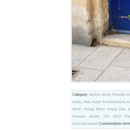
Category:
fashion week
,
Russian do
week
,
Hee
,
Katya Konstantinova
,
K
Moon Young
,
Moon Young Hee
,
p
Russian model
,
S/S 2012 Fa
Константинова
Commentaires fer