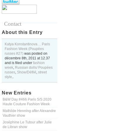
Contact
About this Entry
Katya Konstantinova… Paris
Fashion Week (Poupées
russes #27)
was posted on
décembre 8th, 2011
at
12.37
and is filed under
fashion
week
,
Russian dolls/ Poupées
russes
,
Show/Défilé
,
street
style
..
New Entries
B&W Day #466 Paris S/S 2020
Haute Couture Fashion Week
Mathilde Henning after Alexandre
Vauthier show
Joséphine Le Tutour after Julie
de Libran show