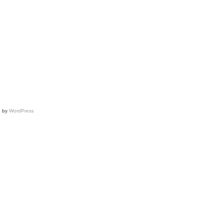
Katya
Konstantinova…
Paris
Fashion
Week
(Poupées
russes
#27)
d by
WordPress