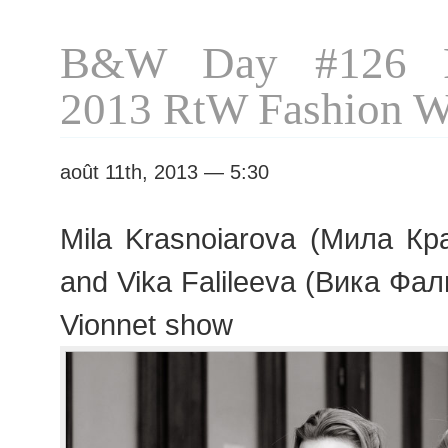
Alexandre
Vauthier
B&W Day #126 P
show
2013 RtW Fashion 
août 11th, 2013 — 5:30
Mila Krasnoiarova (Мила Кра
and Vika Falileeva (Вика Фал
Vionnet show