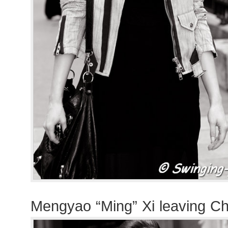
Mengyao “Ming” Xi leaving C