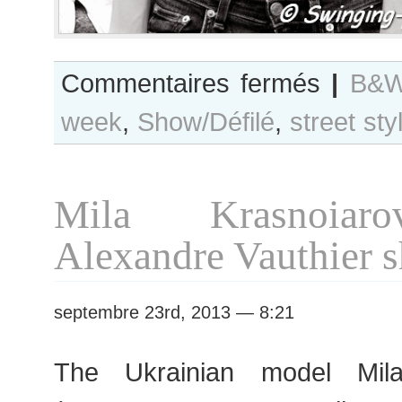
sur
Commentaires fermés
|
B&W
B&W
week
,
Show/Défilé
,
street sty
Day
#137
Paris
Haute
Mila Krasnoiaro
Couture
F/W
Alexandre Vauthier 
2013
Fashion
Week
septembre 23rd, 2013 — 8:21
The Ukrainian model Mila