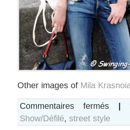
Other images of
Mila Krasnoi
sur
Commentaires fermés
|
Mila
Show/Défilé
,
street style
Krasnoiarov
after