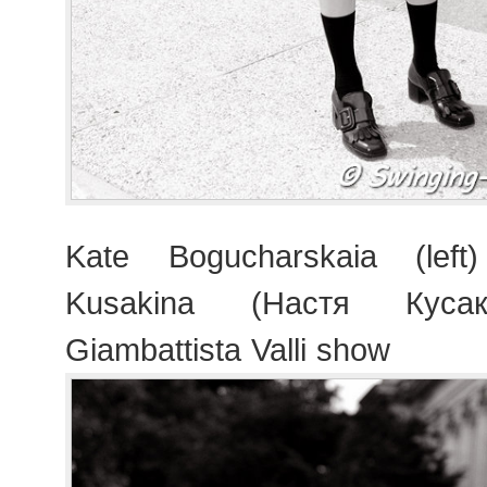
Kate Bogucharskaia (lef
Kusakina (Настя Кусак
Giambattista Valli show