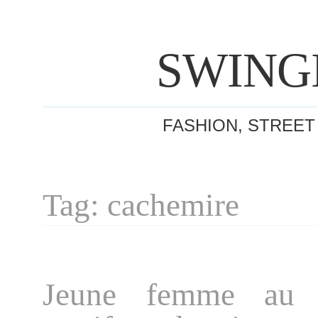
SWING
FASHION, STREET
Tag: cachemire
Jeune femme au 