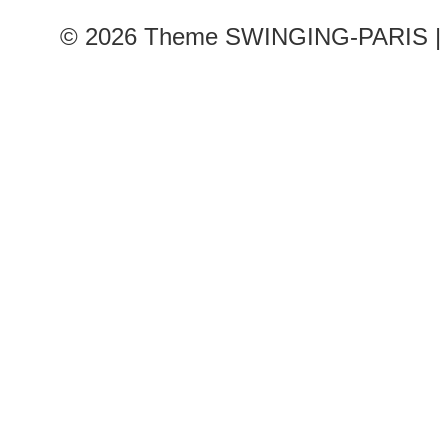
© 2026
Theme SWINGING-PARIS | 