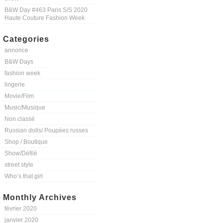
B&W Day #463 Paris S/S 2020
Haute Couture Fashion Week
Categories
annonce
B&W Days
fashion week
lingerie
Movie/Film
Music/Musique
Non classé
Russian dolls/ Poupées russes
Shop / Boutique
Show/Défilé
street style
Who’s that girl
Monthly Archives
février 2020
janvier 2020