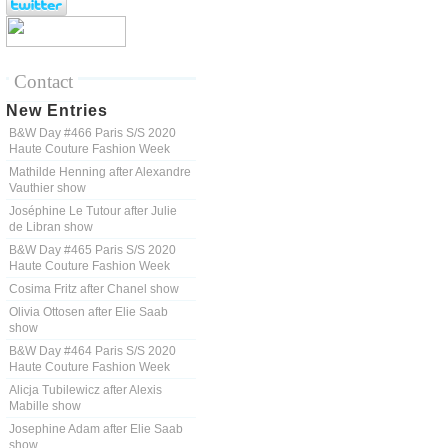
Contact
New Entries
B&W Day #466 Paris S/S 2020
Haute Couture Fashion Week
Mathilde Henning after Alexandre
Vauthier show
Joséphine Le Tutour after Julie
de Libran show
B&W Day #465 Paris S/S 2020
Haute Couture Fashion Week
Cosima Fritz after Chanel show
Olivia Ottosen after Elie Saab
show
B&W Day #464 Paris S/S 2020
Haute Couture Fashion Week
Alicja Tubilewicz after Alexis
Mabille show
Josephine Adam after Elie Saab
show