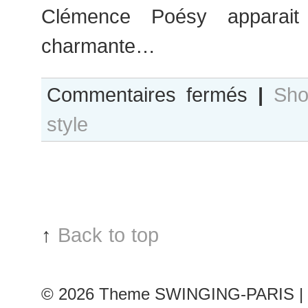
Clémence Poésy apparait 
charmante…
sur
Commentaires fermés
|
Sho
Clemence
style
Poésy
–
French
actress
↑
Back to top
© 2026
Theme SWINGING-PARIS | 