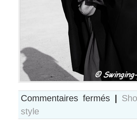
sur
Commentaires fermés
|
Sho
Clémence
style
Poésy