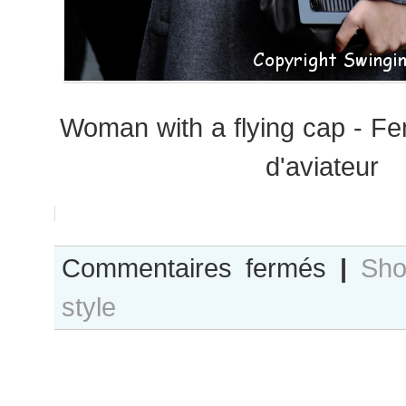
Woman with a flying cap - F
d'aviateur
sur
Commentaires fermés
|
Sho
Tribute
style
to
Amelia
Mary
Earhart
…