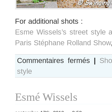
For additional shots :
Esme Wissels’s street style 
Paris Stéphane Rolland Show
sur
Commentaires fermés
|
Sho
Esme
style
Wissels
after
Ingrid
Vlasov
Esmé Wissels
show