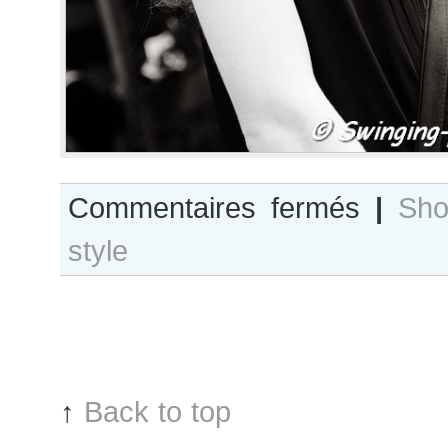
sur
Commentaires fermés
|
Sho
Esmé
style
Wissels
↑
Back to top