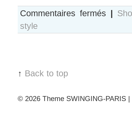
sur
Commentaires fermés
|
Sho
Carmine
style
Lips
:
Sofia
Fisher
↑
Back to top
© 2026
Theme SWINGING-PARIS | 