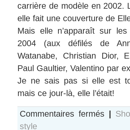
carrière de modèle en 2002
elle fait une couverture de Ell
Mais elle n’apparaît sur le
2004 (aux défilés de An
Watanabe, Christian Dior, 
Paul Gaultier, Valentino par e
Je ne sais pas si elle est t
mais ce jour-là, elle l’était!
sur
Commentaires fermés
|
Sho
Michelle
style
Buswell