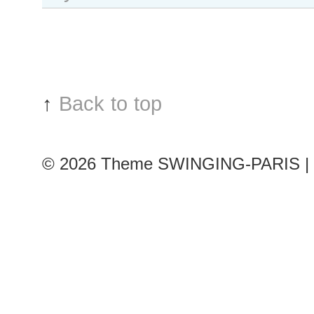
with
a
flight
jacket
↑
Back to top
© 2026
Theme SWINGING-PARIS | 