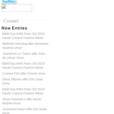
Contact
New Entries
B&W Day #466 Paris S/S 2020
Haute Couture Fashion Week
Mathilde Henning after Alexandre
Vauthier show
Joséphine Le Tutour after Julie
de Libran show
B&W Day #465 Paris S/S 2020
Haute Couture Fashion Week
Cosima Fritz after Chanel show
Olivia Ottosen after Elie Saab
show
B&W Day #464 Paris S/S 2020
Haute Couture Fashion Week
Alicja Tubilewicz after Alexis
Mabille show
Josephine Adam after Elie Saab
show