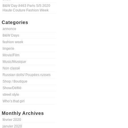
B&W Day #463 Paris S/S 2020
Haute Couture Fashion Week
Categories
annonce
B&W Days
fashion week
lingerie
Movie/Film
Music/Musique
Non classé
Russian dolls/ Poupées russes
Shop / Boutique
Show/Défilé
street style
Who’s that girl
Monthly Archives
février 2020
janvier 2020