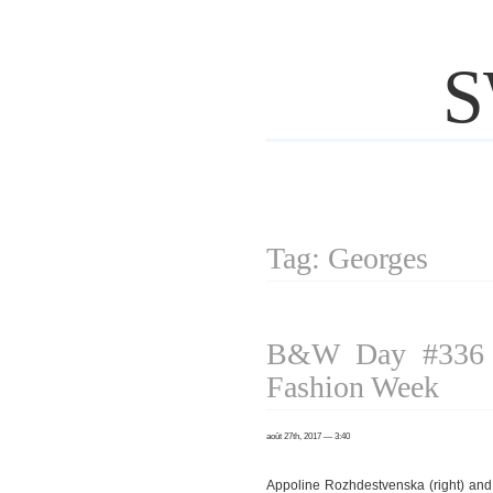
S
Tag: Georges
B&W Day #336 P
Fashion Week
août 27th, 2017 — 3:40
Appoline Rozhdestvenska (right) an