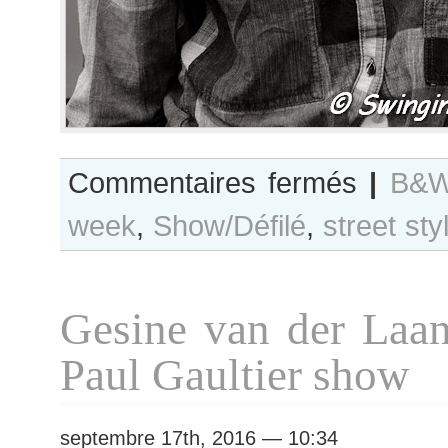
sur
Commentaires fermés
|
B&W
B&W
week
,
Show/Défilé
,
street sty
Day
#293
Paris
F/W
Gesine van der Laan
2016
Haute
Paul Gaultier show
Couture
Fashion
Week
septembre 17th, 2016 — 10:34