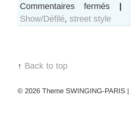
sur
Commentaires fermés
|
Gesine
Show/Défilé
,
street style
van
der
Laan
after
Jean
Paul
Gaultier
↑
Back to top
show
© 2026
Theme SWINGING-PARIS | 