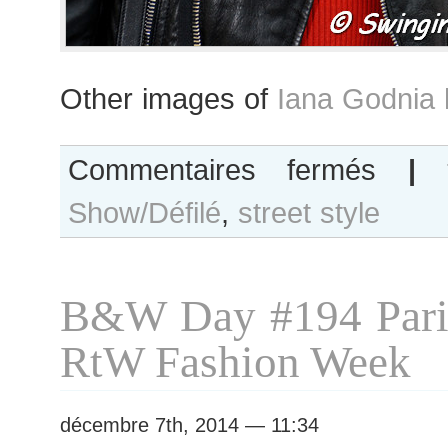
Other images of
Iana Godnia 
sur
Commentaires fermés
|
Iana
Show/Défilé
,
street style
Godnia
after
Ellery
show
B&W Day #194 Pari
RtW Fashion Week
décembre 7th, 2014 — 11:34