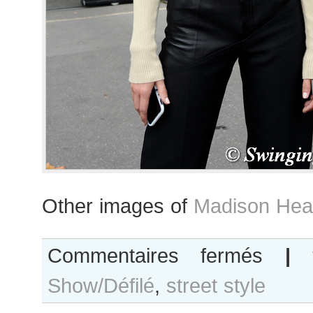
Other images of
Madison Hea
sur
Commentaires fermés
|
Madison
Show/Défilé
,
street style
Headrick
after