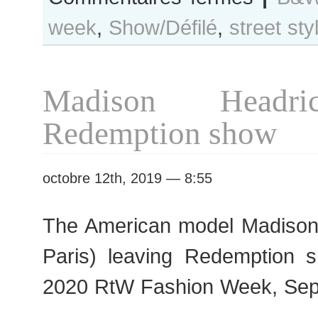
B&W
week
,
Show/Défilé
,
street sty
Day
#448
Paris
S/S
Madison Headri
2020
RtW
Redemption show
Fashion
Week
octobre 12th, 2019 — 8:55
The American model Madison 
Paris) leaving Redemption 
2020 RtW Fashion Week, Sep