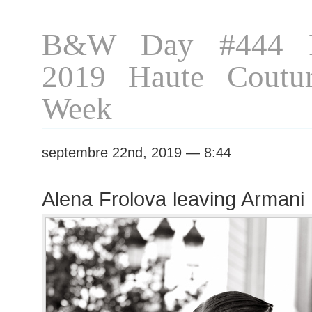
Redemption
show
B&W Day #444 P
2019 Haute Coutur
Week
septembre 22nd, 2019 — 8:44
Alena Frolova leaving Armani