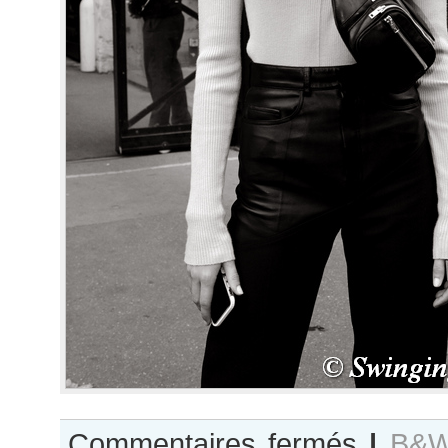
sur
Commentaires fermés
|
B&W