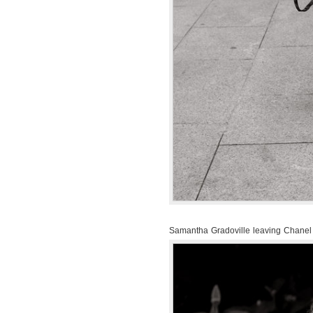
Samantha Gradoville leaving Chane