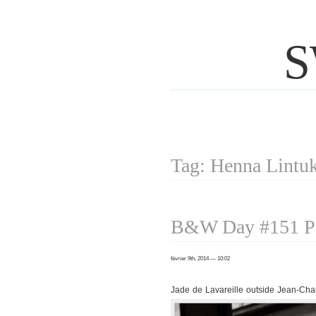
S
Tag: Henna Lintu
B&W Day #151 Pa
février 9th, 2014 — 10:02
Jade de Lavareille outside Jean-Cha