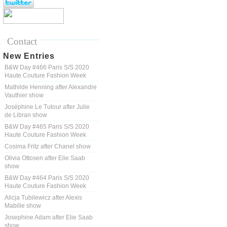
Contact
New Entries
B&W Day #466 Paris S/S 2020
Haute Couture Fashion Week
Mathilde Henning after Alexandre
Vauthier show
Joséphine Le Tutour after Julie
de Libran show
B&W Day #465 Paris S/S 2020
Haute Couture Fashion Week
Cosima Fritz after Chanel show
Olivia Ottosen after Elie Saab
show
B&W Day #464 Paris S/S 2020
Haute Couture Fashion Week
Alicja Tubilewicz after Alexis
Mabille show
Josephine Adam after Elie Saab
show