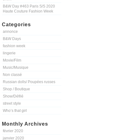
B&W Day #463 Paris S/S 2020
Haute Couture Fashion Week
Categories
annonce
B&W Days
fashion week
lingerie
Movie/Film
Music/Musique
Non classé
Russian dolls/ Poupées russes
Shop / Boutique
Show/Défilé
street style
Who’s that girl
Monthly Archives
février 2020
janvier 2020