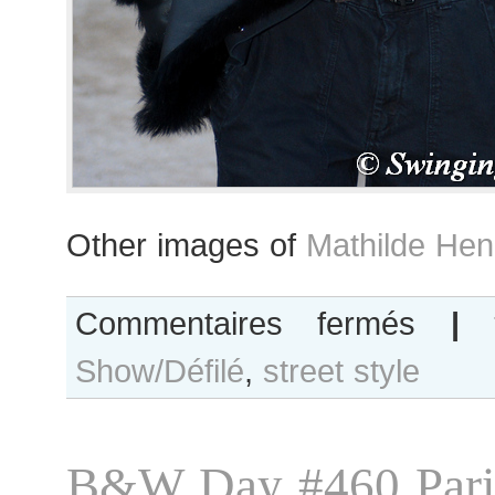
Other images of
Mathilde Hen
sur
Commentaires fermés
|
Mathilde
Show/Défilé
,
street style
Henning
after
Alexandre
Vauthier
B&W Day #460 Pari
show