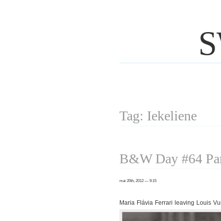
S
Tag: Iekeliene
B&W Day #64 Par
mai 20th, 2012 — 9:15
Maria Flávia Ferrari leaving Louis Vu