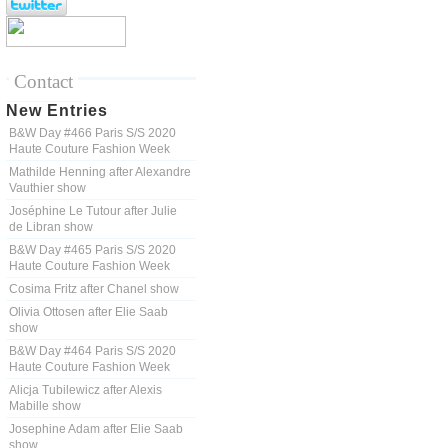
Contact
New Entries
B&W Day #466 Paris S/S 2020
Haute Couture Fashion Week
Mathilde Henning after Alexandre
Vauthier show
Joséphine Le Tutour after Julie
de Libran show
B&W Day #465 Paris S/S 2020
Haute Couture Fashion Week
Cosima Fritz after Chanel show
Olivia Ottosen after Elie Saab
show
B&W Day #464 Paris S/S 2020
Haute Couture Fashion Week
Alicja Tubilewicz after Alexis
Mabille show
Josephine Adam after Elie Saab
show