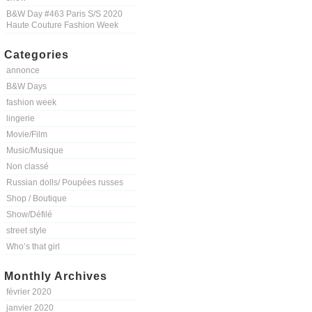
B&W Day #463 Paris S/S 2020
Haute Couture Fashion Week
Categories
annonce
B&W Days
fashion week
lingerie
Movie/Film
Music/Musique
Non classé
Russian dolls/ Poupées russes
Shop / Boutique
Show/Défilé
street style
Who’s that girl
Monthly Archives
février 2020
janvier 2020