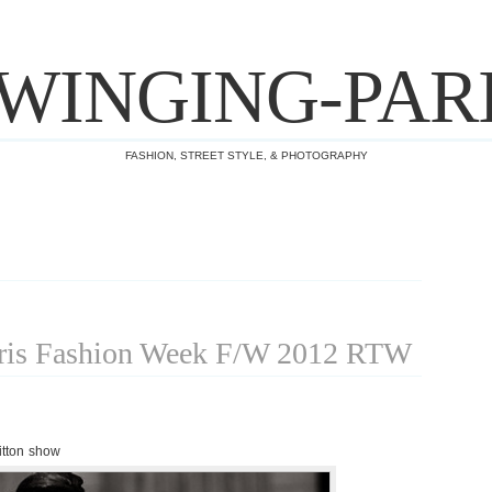
WINGING-PAR
FASHION, STREET STYLE, & PHOTOGRAPHY
is Fashion Week F/W 2012 RTW
itton show