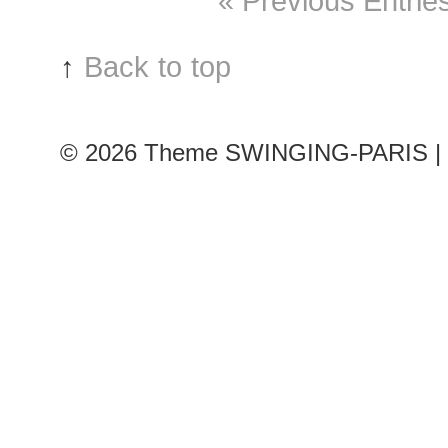
« Previous Entrie
2019
RtW
Fashion
↑
Back to top
Week
© 2026
Theme SWINGING-PARIS | 