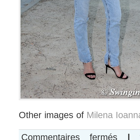
Other images of
Milena Ioann
sur
Commentaires fermés
|