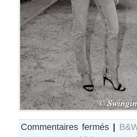
sur
Commentaires fermés
|
B&W
B&W