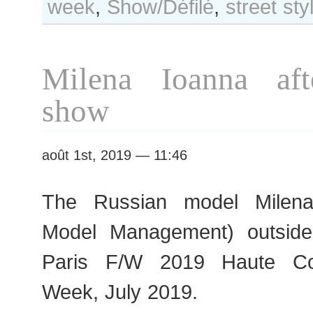
week
,
Show/Défilé
,
street sty
Day
#438
Paris
F/W
Milena Ioanna aft
2019
Haute
show
Couture
Fashion
Week
août 1st, 2019 — 11:46
The Russian model Milena
Model Management) outsid
Paris F/W 2019 Haute Co
Week, July 2019.