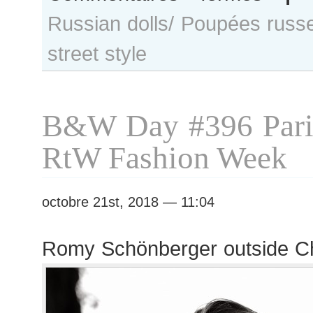
Milena
Russian dolls/ Poupées russ
Ioanna
after
street style
Chanel
show
B&W Day #396 Pari
RtW Fashion Week
octobre 21st, 2018 — 11:04
Romy Schönberger outside C