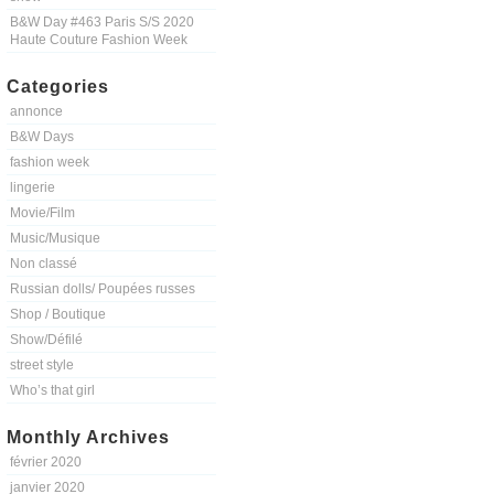
B&W Day #463 Paris S/S 2020
Haute Couture Fashion Week
Categories
annonce
B&W Days
fashion week
lingerie
Movie/Film
Music/Musique
Non classé
Russian dolls/ Poupées russes
Shop / Boutique
Show/Défilé
street style
Who’s that girl
Monthly Archives
février 2020
janvier 2020