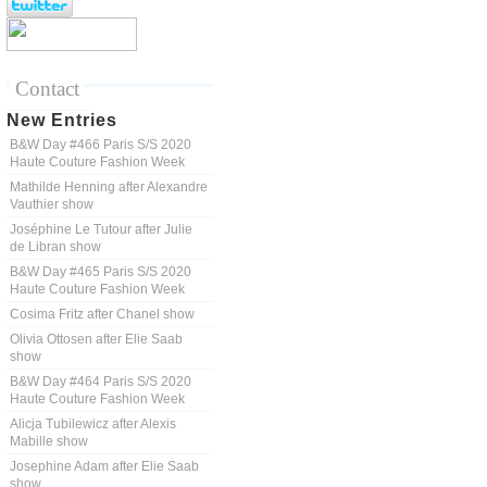
Contact
New Entries
B&W Day #466 Paris S/S 2020
Haute Couture Fashion Week
Mathilde Henning after Alexandre
Vauthier show
Joséphine Le Tutour after Julie
de Libran show
B&W Day #465 Paris S/S 2020
Haute Couture Fashion Week
Cosima Fritz after Chanel show
Olivia Ottosen after Elie Saab
show
B&W Day #464 Paris S/S 2020
Haute Couture Fashion Week
Alicja Tubilewicz after Alexis
Mabille show
Josephine Adam after Elie Saab
show