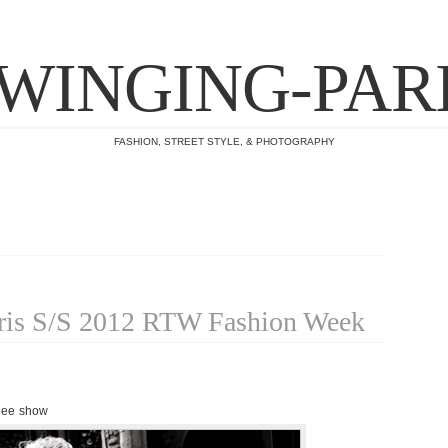
WINGING-PAR
FASHION, STREET STYLE, & PHOTOGRAPHY
is S/S 2012 RTW Fashion Week
Hee show