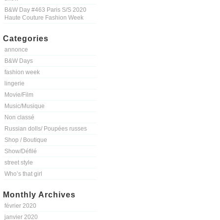
B&W Day #463 Paris S/S 2020
Haute Couture Fashion Week
Categories
annonce
B&W Days
fashion week
lingerie
Movie/Film
Music/Musique
Non classé
Russian dolls/ Poupées russes
Shop / Boutique
Show/Défilé
street style
Who’s that girl
Monthly Archives
février 2020
janvier 2020