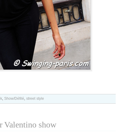
ek
,
Show/Défilé
,
street style
r Valentino show