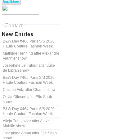
Contact
New Entries
B&W Day #466 Paris S/S 2020
Haute Couture Fashion Week
Mathilde Henning after Alexandre
Vauthier show
Joséphine Le Tutour after Julie
de Libran show
B&W Day #465 Paris S/S 2020
Haute Couture Fashion Week
Cosima Fritz after Chanel show
Olivia Ottosen after Elie Saab
show
B&W Day #464 Paris S/S 2020
Haute Couture Fashion Week
Alicja Tubilewicz after Alexis
Mabille show
Josephine Adam after Elie Saab
show