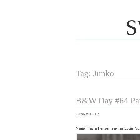
S
Tag: Junko
B&W Day #64 Par
mai 20th, 2012 — 9:15
Maria Flávia Ferrari leaving Louis Vu