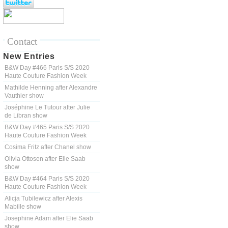
Contact
New Entries
B&W Day #466 Paris S/S 2020
Haute Couture Fashion Week
Mathilde Henning after Alexandre
Vauthier show
Joséphine Le Tutour after Julie
de Libran show
B&W Day #465 Paris S/S 2020
Haute Couture Fashion Week
Cosima Fritz after Chanel show
Olivia Ottosen after Elie Saab
show
B&W Day #464 Paris S/S 2020
Haute Couture Fashion Week
Alicja Tubilewicz after Alexis
Mabille show
Josephine Adam after Elie Saab
show