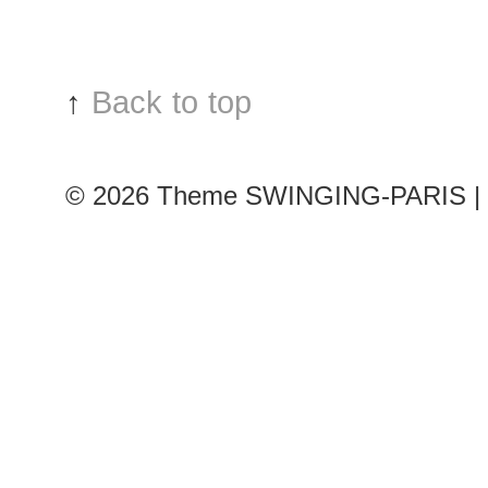
(part
3)
:
Anya
↑
Back to top
Kazakova
© 2026
Theme SWINGING-PARIS | 