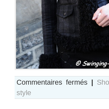
sur
Commentaires fermés
|
Sho
Les
style
Poupées
Russes
*