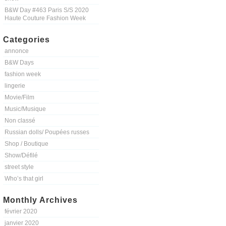
B&W Day #463 Paris S/S 2020
Haute Couture Fashion Week
Categories
annonce
B&W Days
fashion week
lingerie
Movie/Film
Music/Musique
Non classé
Russian dolls/ Poupées russes
Shop / Boutique
Show/Défilé
street style
Who’s that girl
Monthly Archives
février 2020
janvier 2020