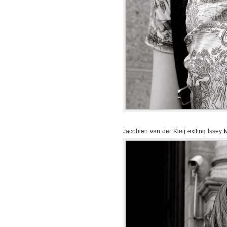
Jacobien van der Kleij exiting Issey