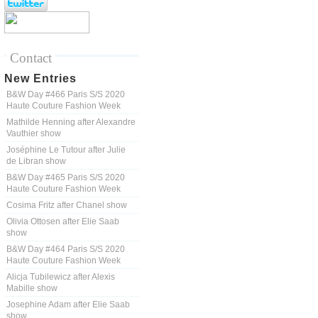
Contact
New Entries
B&W Day #466 Paris S/S 2020
Haute Couture Fashion Week
Mathilde Henning after Alexandre
Vauthier show
Joséphine Le Tutour after Julie
de Libran show
B&W Day #465 Paris S/S 2020
Haute Couture Fashion Week
Cosima Fritz after Chanel show
Olivia Ottosen after Elie Saab
show
B&W Day #464 Paris S/S 2020
Haute Couture Fashion Week
Alicja Tubilewicz after Alexis
Mabille show
Josephine Adam after Elie Saab
show