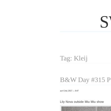
S
Tag: Kleij
B&W Day #315 Pa
avril 2nd, 2017 — 8:47
Lily Nova outside Miu Miu show