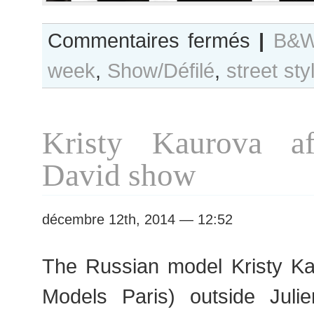
sur
Commentaires fermés
|
B&W
B&W
week
,
Show/Défilé
,
street sty
Day
#198
Paris
S/S
Kristy Kaurova af
2015
RtW
David show
Fashion
Week
décembre 12th, 2014 — 12:52
The Russian model Kristy Ka
Models Paris) outside Juli