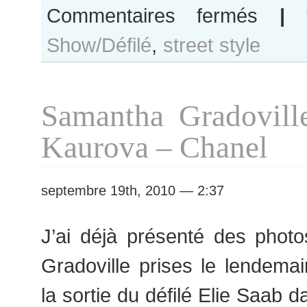
sur
Commentaires fermés
|
Kristy
Show/Défilé
,
street style
Kaurova
after
Julien
David
Samantha Gradoville
show
Kaurova – Chanel
septembre 19th, 2010 — 2:37
J’ai déjà présenté des pho
Gradoville prises le lendemai
la sortie du défilé Elie Saab 