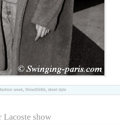
fashion week
,
Show/Défilé
,
street style
r Lacoste show