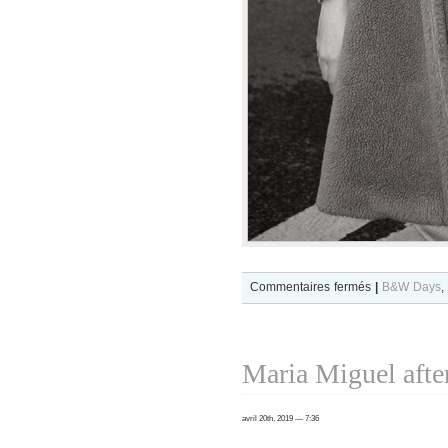
sur
Commentaires fermés
|
B&W Days
,
B&W
Day
#424
Maria Miguel afte
Paris
F/W
avril 20th, 2019 — 7:36
2019