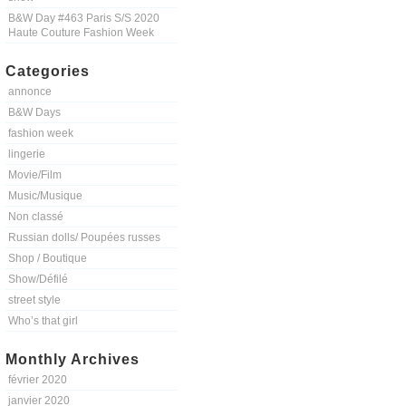
B&W Day #463 Paris S/S 2020
Haute Couture Fashion Week
Categories
annonce
B&W Days
fashion week
lingerie
Movie/Film
Music/Musique
Non classé
Russian dolls/ Poupées russes
Shop / Boutique
Show/Défilé
street style
Who’s that girl
Monthly Archives
février 2020
janvier 2020