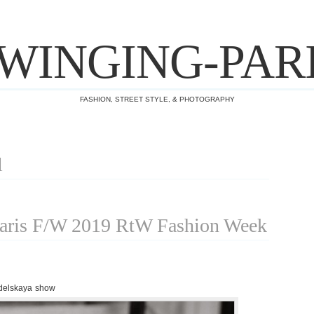
WINGING-PAR
FASHION, STREET STYLE, & PHOTOGRAPHY
l
ris F/W 2019 RtW Fashion Week
idelskaya show