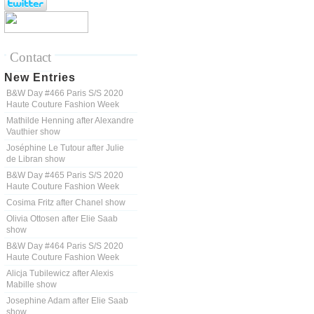
Contact
New Entries
B&W Day #466 Paris S/S 2020
Haute Couture Fashion Week
Mathilde Henning after Alexandre
Vauthier show
Joséphine Le Tutour after Julie
de Libran show
B&W Day #465 Paris S/S 2020
Haute Couture Fashion Week
Cosima Fritz after Chanel show
Olivia Ottosen after Elie Saab
show
B&W Day #464 Paris S/S 2020
Haute Couture Fashion Week
Alicja Tubilewicz after Alexis
Mabille show
Josephine Adam after Elie Saab
show