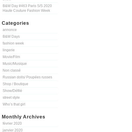
B&W Day #463 Paris S/S 2020
Haute Couture Fashion Week
Categories
annonce
B&W Days
fashion week
lingerie
Movie/Film
Music/Musique
Non classé
Russian dolls/ Poupées russes
Shop / Boutique
Show/Défilé
street style
Who’s that girl
Monthly Archives
février 2020
janvier 2020