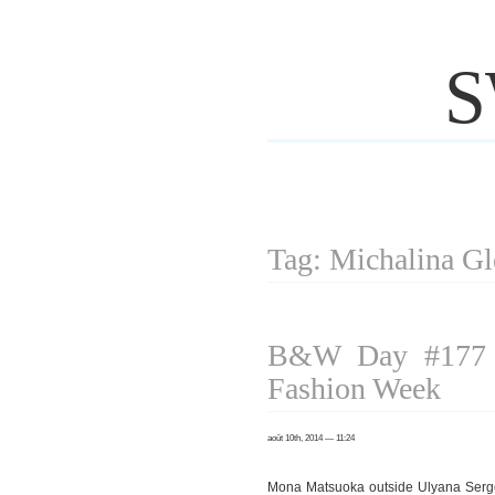
S
Tag: Michalina Gl
B&W Day #177 P
Fashion Week
août 10th, 2014 — 11:24
Mona Matsuoka outside Ulyana Ser