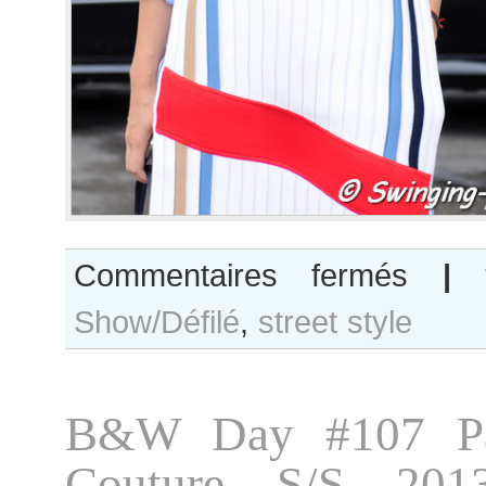
sur
Commentaires fermés
|
Miroslava
Show/Défilé
,
street style
Duma
after
Chanel
show
B&W Day #107 Pa
Couture S/S 201