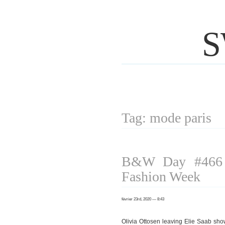
S
Tag: mode paris
B&W Day #466 P
Fashion Week
février 23rd, 2020 — 8:43
Olivia Ottosen leaving Elie Saab sh