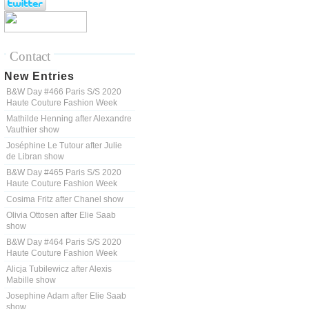
Contact
New Entries
B&W Day #466 Paris S/S 2020
Haute Couture Fashion Week
Mathilde Henning after Alexandre
Vauthier show
Joséphine Le Tutour after Julie
de Libran show
B&W Day #465 Paris S/S 2020
Haute Couture Fashion Week
Cosima Fritz after Chanel show
Olivia Ottosen after Elie Saab
show
B&W Day #464 Paris S/S 2020
Haute Couture Fashion Week
Alicja Tubilewicz after Alexis
Mabille show
Josephine Adam after Elie Saab
show