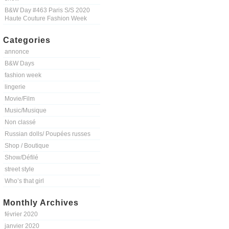
B&W Day #463 Paris S/S 2020
Haute Couture Fashion Week
Categories
annonce
B&W Days
fashion week
lingerie
Movie/Film
Music/Musique
Non classé
Russian dolls/ Poupées russes
Shop / Boutique
Show/Défilé
street style
Who’s that girl
Monthly Archives
février 2020
janvier 2020