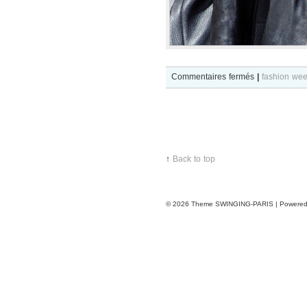
sur
Commentaires fermés
|
fashion we
Anniek
Abma
after
Guy
↑
Back to top
Laroche
show
© 2026
Theme SWINGING-PARIS | Powere