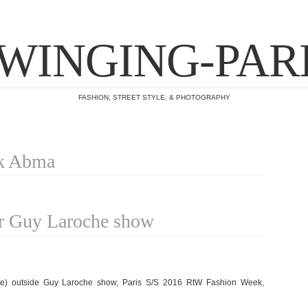
WINGING-PAR
FASHION, STREET STYLE, & PHOTOGRAPHY
ek Abma
r Guy Laroche show
te) outside Guy Laroche show, Paris S/S 2016 RtW Fashion Week,