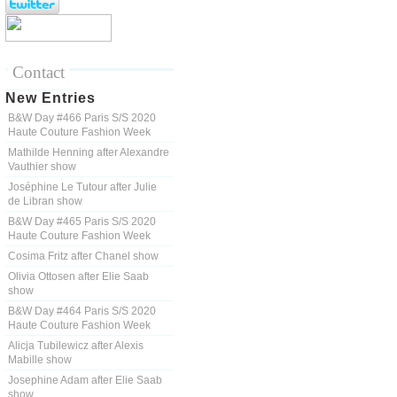
Contact
New Entries
B&W Day #466 Paris S/S 2020
Haute Couture Fashion Week
Mathilde Henning after Alexandre
Vauthier show
Joséphine Le Tutour after Julie
de Libran show
B&W Day #465 Paris S/S 2020
Haute Couture Fashion Week
Cosima Fritz after Chanel show
Olivia Ottosen after Elie Saab
show
B&W Day #464 Paris S/S 2020
Haute Couture Fashion Week
Alicja Tubilewicz after Alexis
Mabille show
Josephine Adam after Elie Saab
show