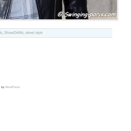
ek
,
Show/Défilé
,
street style
d by
WordPress