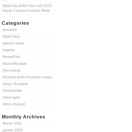
B&W Day #463 Paris S/S 2020
Haute Couture Fashion Week
Categories
annonce
B&W Days
fashion week
lingerie
Movie/Film
Music/Musique
Non classé
Russian dolls/ Poupées russes
Shop / Boutique
Show/Défilé
street style
Who’s that girl
Monthly Archives
février 2020
janvier 2020