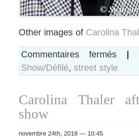
Other images of
Carolina Tha
sur
Commentaires fermés
|
Carolina
Show/Défilé
,
street style
Thaler
after
Chanel
show
Carolina Thaler af
show
novembre 24th, 2018 — 10:45