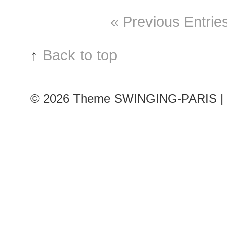
show
« Previous Entrie
↑
Back to top
© 2026
Theme SWINGING-PARIS | 