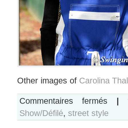
Other images of
Carolina Tha
sur
Commentaires fermés
|
Carolina
Show/Défilé
,
street style
Thaler
after
Chanel