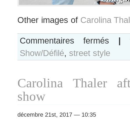
Other images of
Carolina Tha
sur
Commentaires fermés
|
Carolina
Show/Défilé
,
street style
Thaler
after
Chanel
show
Carolina Thaler af
show
décembre 21st, 2017 — 10:35